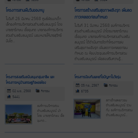
กิจกรรม
5288
กิจกรรม
5324
โครงการสานฝันวันของหนู
โครการสร้างเสริมสุขภาพเชิงรุก เพิ่มลด
ภาวะคลอดก่อนกำหนด
ในวันที่ 26 มันาคม 2568 ศูนย์พัฒนาเด็ก
เล็กองค์การบริหารส่วนตำบลซับสมบรูณ์ โดย
ในวันที่ 31 มีนาคม 2568 องค์การบริหาร
นายศุกร์เกษม เชื้อขุนทด นายกองค์การบริหาร
ส่วนตำบลซับสมบูรณ์ นำโดยนายศุกร์เกษม
ส่วนตำบลซับสมบูรณ์ มอบหมายให้นายสุวิทย์
เชื้อขุนทด นายกองค์การบริหารส่วนตำบลซับ
นันโต…
สมบูรณ์ ได้ดำเนินการจัดทำโครงการส่ง
เสริมสุขภาพเชิงรุก เพิ่มลดภาวะคลอดก่อน
กำหนด ณ ห้องประชุมองค์การบริหารส่วน
ตำบลซับสมบูรณ์ เพื่อส่งเสริมความรู้…
โครงการส่งเสริมสนับสนุนกลุ่มอาชีพ และ
โครงการป้องกันและแก้ไขปัญหาในวัยรุ่น
โครงการหมู่บ้านเศรษฐกิจพอเพียง
05 ก.ย., 2567
กิจกรรม
02 เม.ย., 2568
กิจกรรม
6735
5441
สภาเด็กและเยาวชน
ตำบลซับสมบูรณ์ ร่วม
องค์การบริหารส่วน
กับ องค์การบริหารส่วน
ตำบลซับสมบูรณ์ นำ
ตำบลซับสมบูรณ์…
โดย นายศุกร์เกษม เชื้อ
ขุนทด…