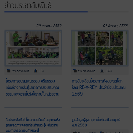
ข่าวประชาสัมพันธ์
29 มกราคม, 2569
01 ธันวาคม, 2568
ข่าวประชาสัมพันธ์
164
ข่าวประชาสัมพันธ์
1324
โครงการอบรมคุณธรรม จริยธรรม
การขับเคลื่อนโครงการถังขยะลดโลก
เพื่อสร้างการรับรู้มาตรการส่งเสริมคุณ
ร้อน RE-X-REY ประจำปีงบประมาณ
ธรรมเเละความโปร่งใสภายในหน่วยงาน
2569
สื่อประชาสัมพันธ์ โครงการเสริมสร้างสุขภาพเชิง
ฐานข้อมูลผู้สูงอายุภายในตำบลซับสมบูรณ์
รุกและลดภาวะคลอดก่อนกำหนด🤱 (อันตราย
พ.ศ.2568
ของการคลอดก่อนกำหนด)🤰