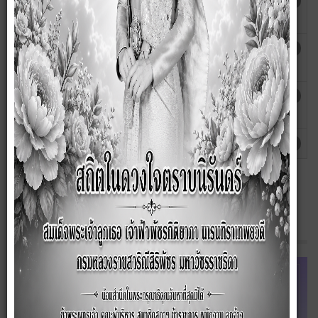
แผนพัฒนาบุคลากร ประจำปีงบประมาณ พ.ศ. 2564-
ฮิต: 3569
2566
แผนอัตรากำลัง 3 ปี งบประมาณ พ.ศ. 2564 -
ฮิต: 3283
2566
แผนการพัฒนาพนักงานส่วนตำบลประจำปีงบประมาณ
ฮิต: 3497
(พ.ศ. ๒๕๖๑ – ๒๕๖๓)
แผนอัตรากำลัง 3 ปี พ.ศ. 2561-2563
ฮิต: 4498
Line OA ของ อบต.