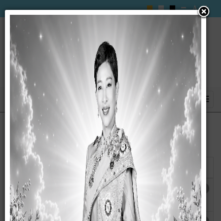
แสดง
#
ชื่อ
ผู้เขียน
ฮิต
คู่มือปฏิบัติป้องกันสาธารณภัย
เขียนโดย
ฮิต: 1891
กนกวรรณ