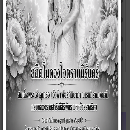
คู่มือปฏิบัตินักพัฒนาชุมชน
เขียนโดย
ฮิต: 1882
กนกวรรณ
คู่มือปฏิบัตินักทรัพยากรบุคคล
เขียนโดย
ฮิต: 1890
กนกวรรณ
คู่มือการใช้ทรัพสินทางราชการ องค์การ
เขียนโดย
ฮิต: 2058
บริหารส่วนตำบลซับสมบูรณ์
กนกวรรณ
คู่มือ/มาตรฐานการปฏิบัติงานกรมส่งเสริม
เขียนโดย
ฮิต: 2399
การปกครองส่วนท้องถิ่น
admin
Line OA ของ อบต.