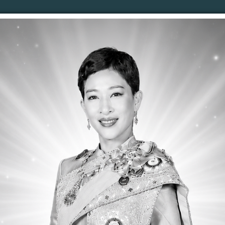
าง
คำสั่ง อบต.
จดหมายข่าว
รับเรื่องร้องเรียน
ปร
รติดต่อ
ลงนามถวายพระพร
ตอบคำถามQ&A
เว็บบ
อมาตรฐานการบริการ เรื่อง การลงทะเบียนเบี้ยยังชีพผ