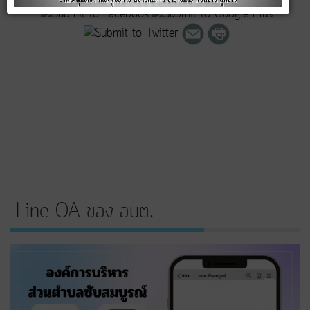
Line OA ของ อบต.