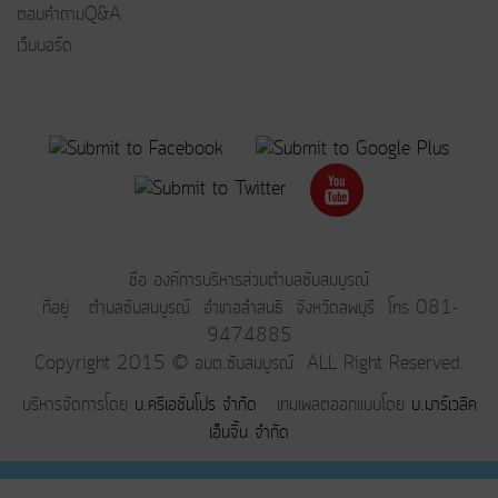
ตอบคำถามQ&A
เว็บบอร์ด
ชื่อ องค์การบริหารส่วนตำบลซับสมบูรณ์
ที่อยู่ ตำบลซับสมบูรณ์ อำเภอลำสนธิ จังหวัดลพบุรี โทร 081-
9474885
Copyright 2015 © อบต.ซับสมบูรณ์ ALL Right Reserved.
บริหารจัดการโดย
บ.ครีเอชั่นโปร จำกัด
เทมเพลตออกแบบโดย
บ.มาร์เวลิค
เอ็นจิ้น จำกัด