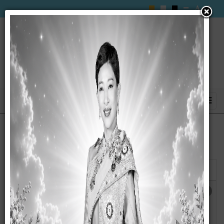
แสดง
#
ชื่อ
ผู้เขียน
ฮิต
ประกาศ เรื่อง การเปิดเผยราคากลางและการ
เขียน
ฮิต: 4630
คำนวณราคากลางงานก่อสร้าง โครงการ
โดย
ก่อสร้างถนนคอนกรีตเสริมเหล็ก หมู่ที่ 2 ซอย
wanna