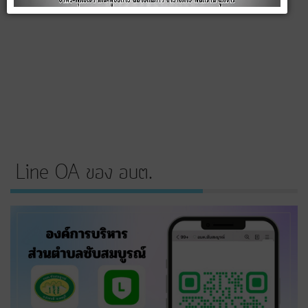
Line OA ของ อบต.