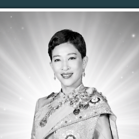
าง
คำสั่ง อบต.
จดหมายข่าว
รับเรื่องร้องเรียน
ปร
รติดต่อ
ลงนามถวายพระพร
ตอบคำถามQ&A
เว็บบ
านผลการบริหารและพัฒนาทรัยากรบุคคลประจำป