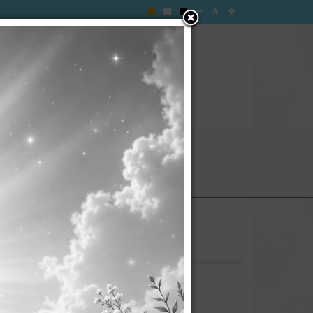
ะกาศ อบต.
กิจการสภา
อร์ด
ี พ.ศ. 2567