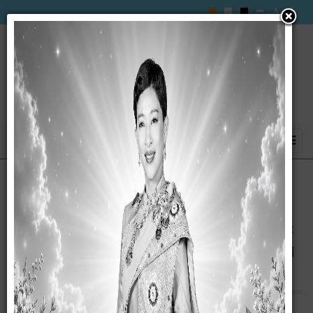
ประกาศองค์การบริหารส่วนตำบลซับสมบูรณ์
มาตรการมาตรการเสริมสร้างขวัญกำลังใจเเละ
ลงโทษพนักงานส่วนตำบล ลูกจ้างเเละพนักงาน
จ้าง