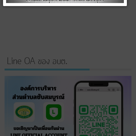
Line OA ของ อบต.