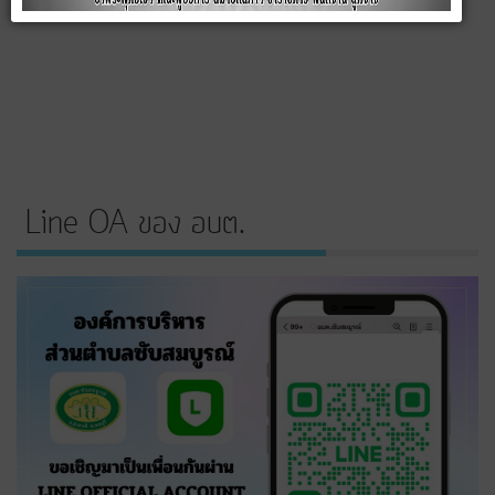
Line OA ของ อบต.